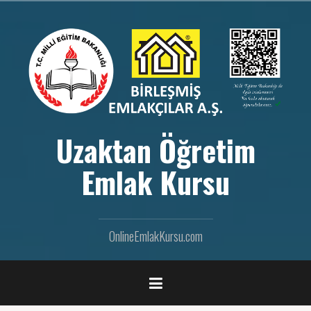
İ
ç
e
r
i
ğ
e
g
e
Uzaktan Öğretim
ç
Emlak Kursu
OnlineEmlakKursu.com