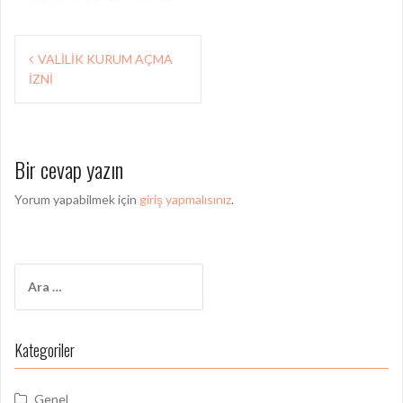
Y
VALİLİK KURUM AÇMA
İZNİ
a
z
ı
Bir cevap yazın
d
Yorum yapabilmek için
giriş yapmalısınız
.
o
l
a
A
ş
r
a
ı
m
Kategoriler
m
a
:
ı
Genel