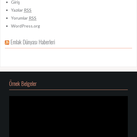
Giriş
Yazılar
RSS
Yorumlar
RSS
WordPress.org
Emlak Dünyası Haberleri
Örnek Belgeler
Video
oynatıcı