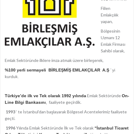
Fiilen
Emlakçılık
yapan,
Bölgesinin
Uzmanı 12
Emlak Firması
Sahibi olarak,
Emlak Sektöründe ilklere imza atmak üzere birleşerek,
%100 yerli sermayeli
BİRLEŞMİŞ EMLAKÇILAR A.Ş
’ yi
kurduk.
Emlak Sektöründe
Türkiye’de ilk ve Tek olarak 1992 yılında
On-
faaliyete geçirdik.
Line Bilgi Bankasını
,
1993
‘ te İstanbul’dan başlayarak Bölgesel Acentelerimiz faaliyete
geçti.
1996
Yılında Emlak Sektöründe İlk ve Tek olarak
“İstanbul Ticaret