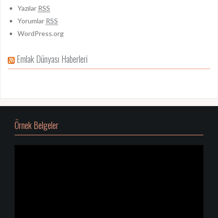
Yazılar
RSS
Yorumlar
RSS
WordPress.org
Emlak Dünyası Haberleri
Örnek Belgeler
Video
oynatıcı