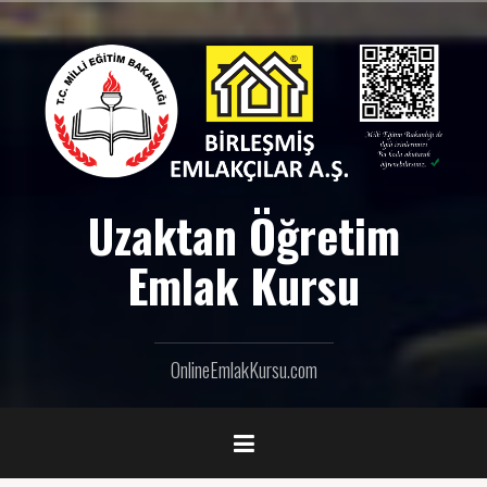
İ
ç
e
r
i
ğ
e
g
e
Uzaktan Öğretim
ç
Emlak Kursu
OnlineEmlakKursu.com