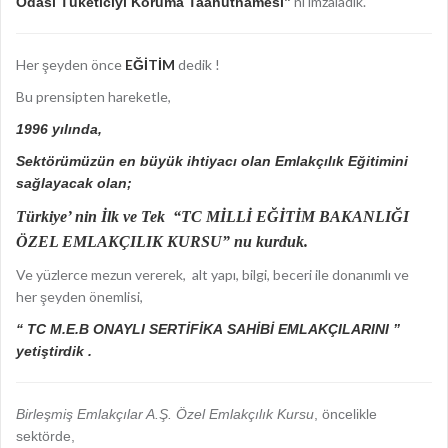
ni imzaladık.
Odası Tüketiciyi Koruma Taahütnamesi”
Her şeyden önce
EĞİTİM
dedik !
Bu prensipten hareketle,
1996 yılında,
Sektörümüzün en büyük ihtiyacı olan Emlakçılık Eğitimini
sağlayacak olan;
Türkiye’ nin İlk ve Tek “TC MİLLİ EĞİTİM BAKANLIĞI
ÖZEL EMLAKÇILIK KURSU” nu kurduk.
Ve yüzlerce mezun vererek, alt yapı, bilgi, beceri ile donanımlı ve
her şeyden önemlisi,
“ TC M.E.B ONAYLI SERTİFİKA SAHİBİ EMLAKÇILARINI ”
yetiştirdik .
Birleşmiş Emlakçılar A.Ş. Özel Emlakçılık Kursu
, öncelikle
sektörde,