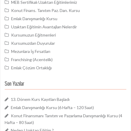
MEB Sertifikalı Uzaktan Eğitimlerimiz
y
Y
y
Y
ı
e
ı
e
n
n
n
n
Konut Finans. Tanıtım Paz. Dan. Kursu
(
i
(
i
Y
p
Y
p
Emlak Danışmanlığı Kursu
e
e
e
e
n
n
n
n
Uzaktan Eğitimin Avantajları Nelerdir
i
c
i
c
p
e
p
e
e
r
e
r
Kursumuzun Eğitmenleri
n
e
n
e
c
d
c
d
Kursumuzdan Duyurular
e
e
e
e
r
a
r
a
Mezunlara İş Fırsatları
e
ç
e
ç
d
ı
d
ı
e
l
e
l
Franchising (Acentelik)
a
ı
a
ı
ç
r
ç
r
Emlak Çözüm Ortaklığı
ı
)
ı
)
l
l
ı
ı
r
r
Son Yazılar
)
)
13. Dönem Kurs Kayıtları Başladı
Emlak Danışmanlığı Kursu (6 Hafta – 120 Saat)
Konut Finansmanı Tanıtım ve Pazarlama Danışmanlığı Kursu (4
Hafta – 80 Saat)
Neden Uzaktan Eğitim ?