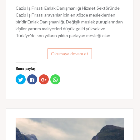
Cazip İş Fırsatı Emlak Danışmanlığı Hizmet Sektöründe
Cazip İş Fırsatı arayanlar için en gözde mesleklerden
biridir Emlak Danışmanlığı. Değişik meslek guruplarından
kişiler yatırım maliyetleri düşük geliri yüksek ve
Türkiye’de son yılların yıldızı parlayan mesleği olan
Okumaya devam et
Bunu paylaş:
T
F
G
W
w
a
o
h
i
c
o
a
t
e
g
t
t
b
l
s
e
o
e
A
r
o
+
p
ü
k
ü
p
z
'
z
'
e
t
e
t
r
a
r
a
i
p
i
p
n
a
n
a
d
y
d
y
e
l
e
l
p
a
p
a
a
ş
a
ş