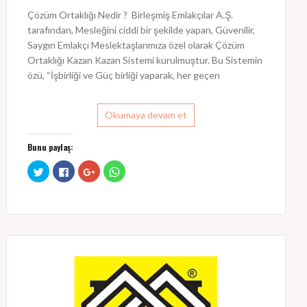
Çözüm Ortaklığı Nedir ? Birleşmiş Emlakçılar A.Ş.
tarafından, Mesleğini ciddi bir şekilde yapan, Güvenilir,
Saygın Emlakçı Meslektaşlarımıza özel olarak Çözüm
Ortaklığı Kazan Kazan Sistemi kurulmuştur. Bu Sistemin
özü, “İşbirliği ve Güç birliği yaparak, her geçen
Okumaya devam et
Bunu paylaş:
T
F
G
W
w
a
o
h
i
c
o
a
t
e
g
t
t
b
l
s
e
o
e
A
r
o
+
p
ü
k
ü
p
z
'
z
'
e
t
e
t
r
a
r
a
i
p
i
p
n
a
n
a
d
y
d
y
e
l
e
l
p
a
p
a
a
ş
a
ş