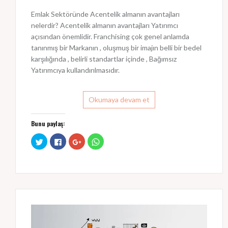
Emlak Sektöründe Acentelik almanın avantajları
nelerdir? Acentelik almanın avantajları Yatırımcı
açısından önemlidir. Franchising çok genel anlamda
tanınmış bir Markanın , oluşmuş bir imajın belli bir bedel
karşılığında , belirli standartlar içinde , Bağımsız
Yatırımcıya kullandırılmasıdır.
Okumaya devam et
Bunu paylaş:
T
F
G
W
w
a
o
h
i
c
o
a
t
e
g
t
t
b
l
s
e
o
e
A
r
o
+
p
ü
k
ü
p
z
'
z
'
e
t
e
t
r
a
r
a
i
p
i
p
n
a
n
a
d
y
d
y
e
l
e
l