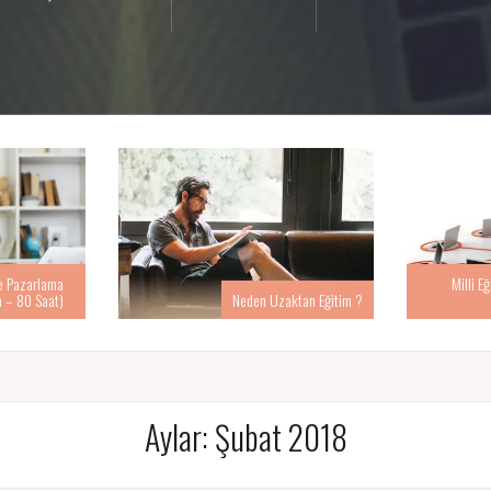
ve Pazarlama
Milli Eğ
a – 80 Saat)
Neden Uzaktan Eğitim ?
Aylar: Şubat 2018