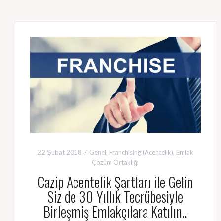
22 Şubat 2018
Genel
,
Franchising (Acentelik)
,
Emlak
Çözüm Ortaklığı
Cazip Acentelik Şartları ile Gelin
Siz de 30 Yıllık Tecrübesiyle
Birleşmiş Emlakçılara Katılın..