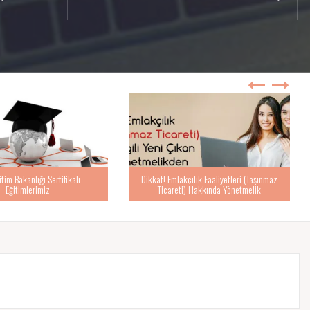
itim Bakanlığı Sertifikalı
Dikkat! Emlakçılık Faaliyetleri (Taşınmaz
Eğitimlerimiz
Ticareti) Hakkında Yönetmelik