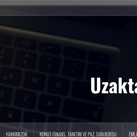
İ
ç
e
r
i
ğ
e
g
e
ç
Uzakt
HAKKIMIZDA
KONUT FİNANS. TANITIM VE PAZ. DAN.KURSU
EML