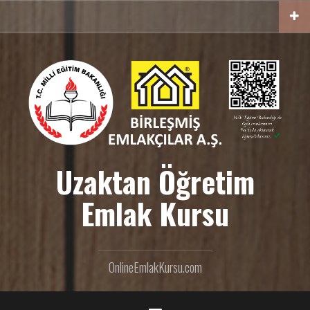
İ
ç
e
r
i
ğ
e
g
e
ç
Uzaktan Öğretim
Emlak Kursu
OnlineEmlakKursu.com