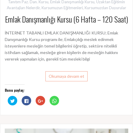
Tanıtım Paz. Dan. Kursu
,
Emlak Danışmanlığı Kursu
,
Uzaktan Eğitimin
Avantajları Nelerdir
,
Kursumuzun Eğitmenleri
,
Kursumuzdan Duyurular
Emlak Danışmanlığı Kursu (6 Hafta – 120 Saat)
İNTERNET TABANLI EMLAK DANIŞMANLIĞI KURSU; Emlak
Danışmanlığı Kursu programı ile; Emlakçılığı meslek edinmek
isteyenlere mesleğin temel bilgilerini öğretip, sektöre nitelikli
istihdam sağlamak, mesleğe giren kişilerin de mesleğin hakkını
vererek yapmaları için, gerekli tüm mesleki bilgi
Okumaya devam et
Bunu paylaş:
T
F
G
W
w
a
o
h
i
c
o
a
t
e
g
t
t
b
l
s
e
o
e
A
r
o
+
p
ü
k
ü
p
z
'
z
'
e
t
e
t