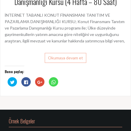
Danışmanlığı Kursu (4 Hafta – 80 Saat)
e
ç
e
ç
d
ı
d
ı
e
l
e
l
a
ı
a
ı
ç
r
ç
r
İNTERNET TABANLI KONUT FİNANSMANI TANITIM VE
ı
)
ı
)
PAZARLAMA DANIŞMANLIĞI KURSU; Konut Finansmanı Tanıtım
l
l
ı
ı
ve Pazarlama Danışmanlığı Kursu programı ile; Ülke düzeyinde
r
r
)
)
gayrimenkullerin yatırım amacına göre niteliğini ve uygunluğunu
araştıran, ilgili mevzuat ve kanunlar hakkında yatırımcıya bilgi veren,
Okumaya devam et
Bunu paylaş:
T
F
G
W
w
a
o
h
i
c
o
a
t
e
g
t
t
b
l
s
e
o
e
A
r
o
+
p
ü
k
ü
p
z
'
z
'
e
t
e
t
r
a
r
a
i
p
i
p
Örnek Belgeler
n
a
n
a
d
y
d
y
e
l
e
l