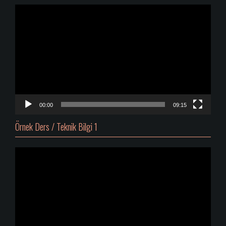
Video
oynatıcı
00:00
09:15
Örnek Ders / Teknik Bilgi 1
Video
oynatıcı