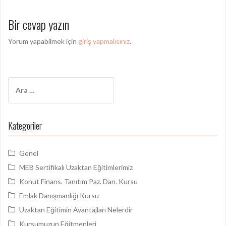
z
ı
Bir cevap yazın
d
Yorum yapabilmek için
giriş yapmalısınız
.
o
l
a
A
ş
r
a
ı
m
Kategoriler
m
a
:
ı
Genel
MEB Sertifikalı Uzaktan Eğitimlerimiz
Konut Finans. Tanıtım Paz. Dan. Kursu
Emlak Danışmanlığı Kursu
Uzaktan Eğitimin Avantajları Nelerdir
Kursumuzun Eğitmenleri