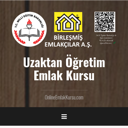
İ
ç
e
r
i
ğ
e
g
e
Uzaktan Öğretim
ç
Emlak Kursu
OnlineEmlakKursu.com