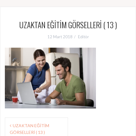
UZAKTAN EĞİTİM GÖRSELLERİ ( 13 )
12 Mart 2018
Editör
Y
UZAKTAN EĞİTİM
GÖRSELLERİ ( 13 )