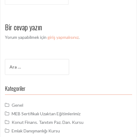
a
z
ı
Bir cevap yazın
d
Yorum yapabilmek için
giriş yapmalısınız
.
o
l
a
A
ş
r
a
ı
m
Kategoriler
m
a
:
ı
Genel
MEB Sertifikalı Uzaktan Eğitimlerimiz
Konut Finans. Tanıtım Paz. Dan. Kursu
Emlak Danışmanlığı Kursu