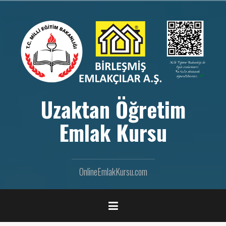
İ
ç
e
r
i
ğ
e
g
e
Uzaktan Öğretim
ç
Emlak Kursu
OnlineEmlakKursu.com