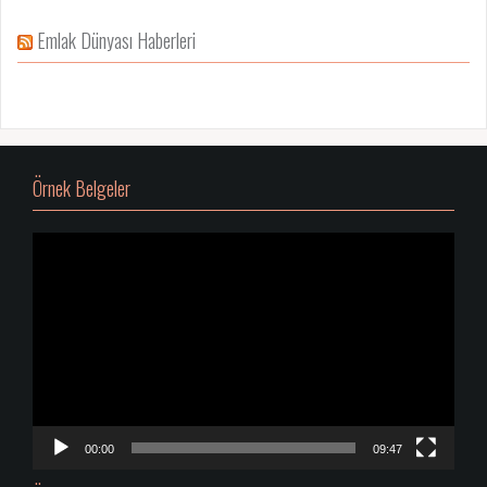
Emlak Dünyası Haberleri
Örnek Belgeler
Video
oynatıcı
00:00
09:47