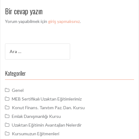
ı
Bir cevap yazın
d
Yorum yapabilmek için
giriş yapmalısınız
.
o
l
a
A
ş
r
a
ı
m
Kategoriler
m
a
:
ı
Genel
MEB Sertifikalı Uzaktan Eğitimlerimiz
Konut Finans. Tanıtım Paz. Dan. Kursu
Emlak Danışmanlığı Kursu
Uzaktan Eğitimin Avantajları Nelerdir
Kursumuzun Eğitmenleri