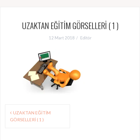
UZAKTAN EĞİTİM GÖRSELLERİ ( 1 )
12 Mart 2018
Editör
Y
UZAKTAN EĞİTİM
GÖRSELLERİ ( 1 )
a
z