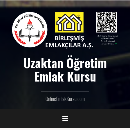
İ
ç
e
r
i
ğ
e
g
e
Uzaktan Öğretim
ç
Emlak Kursu
OnlineEmlakKursu.com