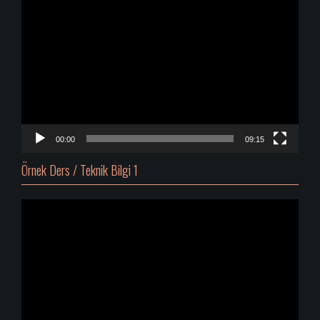
Video
oynatıcı
00:00
09:15
Örnek Ders / Teknik Bilgi 1
Video
oynatıcı