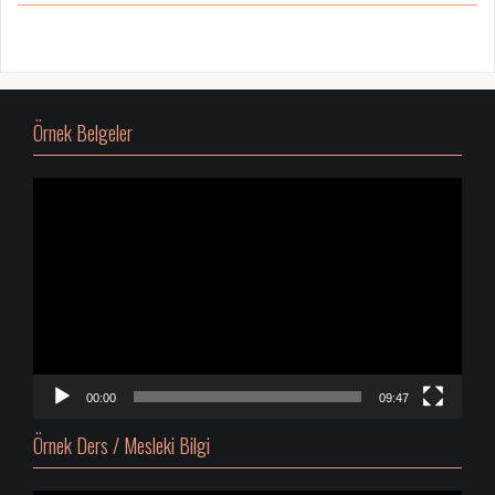
Örnek Belgeler
Video
oynatıcı
00:00
09:47
Örnek Ders / Mesleki Bilgi