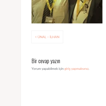
Y
ÜNAL – İLHAN
a
z
Bir cevap yazın
ı
d
Yorum yapabilmek için
giriş yapmalısınız
.
o
l
a
ş