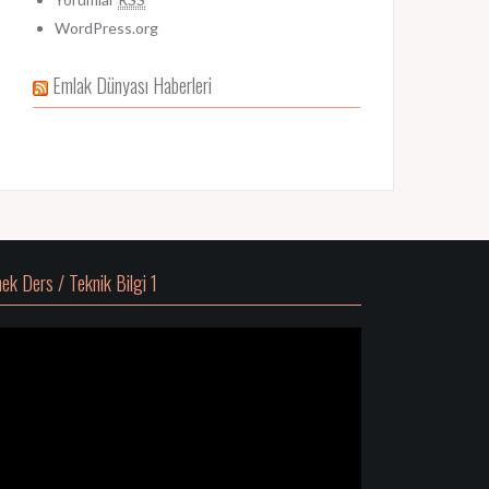
WordPress.org
Emlak Dünyası Haberleri
ek Ders / Teknik Bilgi 1
deo
atıcı