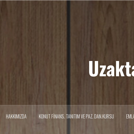
İ
ç
e
r
i
ğ
e
g
e
Uzakt
ç
HAKKIMIZDA
KONUT FİNANS. TANITIM VE PAZ. DAN.KURSU
EML