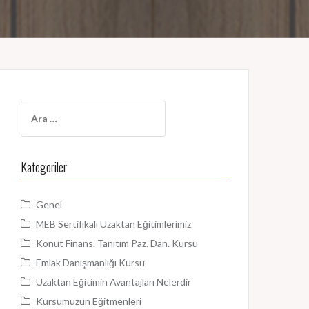
A
r
a
m
Kategoriler
a
:
Genel
MEB Sertifikalı Uzaktan Eğitimlerimiz
Konut Finans. Tanıtım Paz. Dan. Kursu
Emlak Danışmanlığı Kursu
Uzaktan Eğitimin Avantajları Nelerdir
Kursumuzun Eğitmenleri