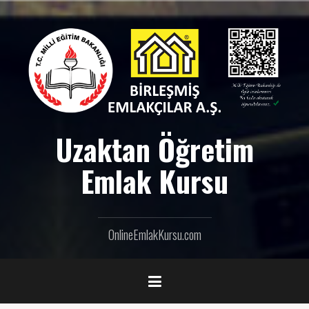
İ
ç
e
r
i
ğ
e
g
e
Uzaktan Öğretim
ç
Emlak Kursu
OnlineEmlakKursu.com