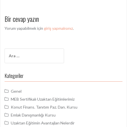
z
ı
Bir cevap yazın
d
Yorum yapabilmek için
giriş yapmalısınız
.
o
l
a
A
ş
r
a
ı
m
Kategoriler
m
a
:
ı
Genel
MEB Sertifikalı Uzaktan Eğitimlerimiz
Konut Finans. Tanıtım Paz. Dan. Kursu
Emlak Danışmanlığı Kursu
Uzaktan Eğitimin Avantajları Nelerdir