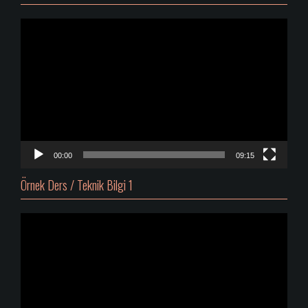
Video
oynatıcı
00:00
09:15
Örnek Ders / Teknik Bilgi 1
Video
oynatıcı