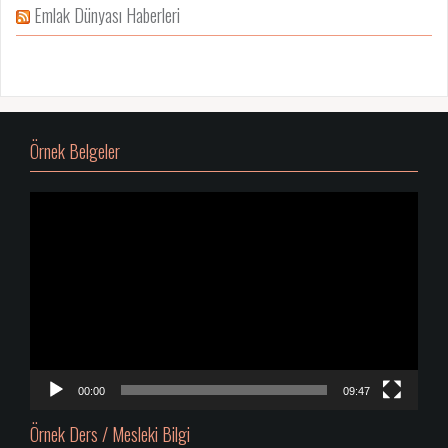
Emlak Dünyası Haberleri
Örnek Belgeler
Video
oynatıcı
00:00
09:47
Örnek Ders / Mesleki Bilgi