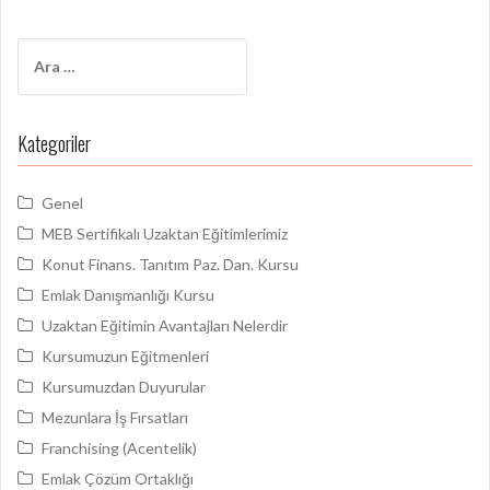
z
ı
A
r
d
a
o
m
Kategoriler
a
l
:
a
Genel
ş
MEB Sertifikalı Uzaktan Eğitimlerimiz
ı
Konut Finans. Tanıtım Paz. Dan. Kursu
m
Emlak Danışmanlığı Kursu
Uzaktan Eğitimin Avantajları Nelerdir
ı
Kursumuzun Eğitmenleri
Kursumuzdan Duyurular
Mezunlara İş Fırsatları
Franchising (Acentelik)
Emlak Çözüm Ortaklığı