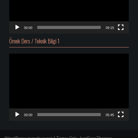
00:00
09:15
Örnek Ders / Teknik Bilgi 1
Video
oynatıcı
00:00
05:45
WordPress gururla sunar
|
Tema:
Oria
, JustFreeThemes.