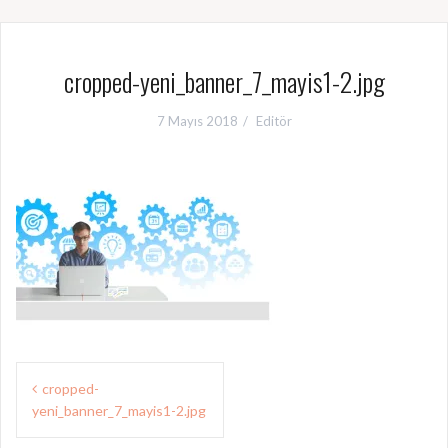
cropped-yeni_banner_7_mayis1-2.jpg
7 Mayıs 2018
Editör
Y
cropped-
yeni_banner_7_mayis1-2.jpg
a