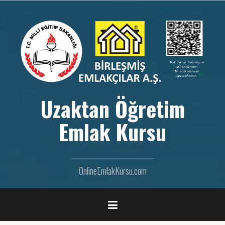
İ
ç
e
r
i
ğ
e
g
e
Uzaktan Öğretim
ç
Emlak Kursu
OnlineEmlakKursu.com