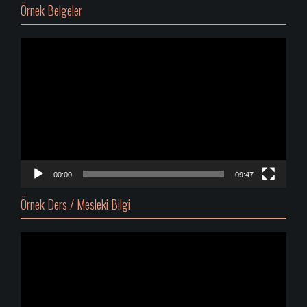
Örnek Belgeler
Video
oynatıcı
00:00
09:47
Örnek Ders / Mesleki Bilgi
Video
oynatıcı