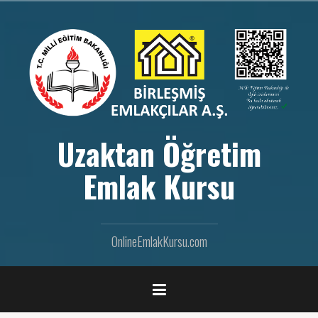
İ
ç
e
r
i
ğ
e
g
e
Uzaktan Öğretim
ç
Emlak Kursu
OnlineEmlakKursu.com