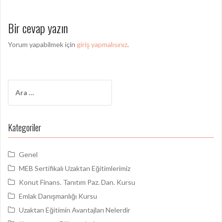
z
ı
Bir cevap yazın
d
Yorum yapabilmek için
giriş yapmalısınız
.
o
l
a
A
ş
r
a
ı
m
Kategoriler
m
a
:
ı
Genel
MEB Sertifikalı Uzaktan Eğitimlerimiz
Konut Finans. Tanıtım Paz. Dan. Kursu
Emlak Danışmanlığı Kursu
Uzaktan Eğitimin Avantajları Nelerdir