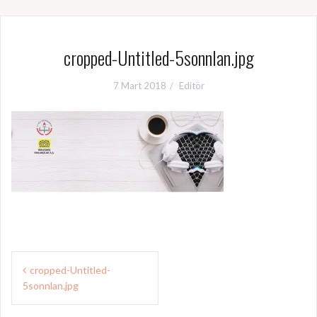
cropped-Untitled-5sonnlan.jpg
7 Mart 2018
Editör
Y
cropped-Untitled-
5sonnlan.jpg
a