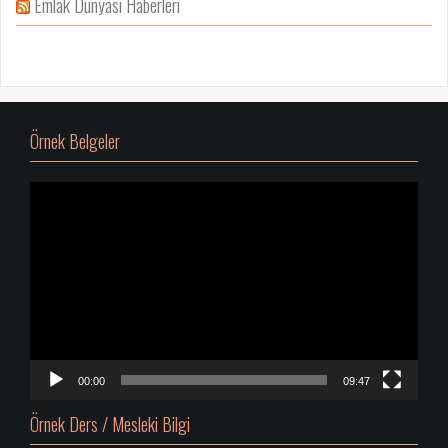
Emlak Dünyası Haberleri
Örnek Belgeler
Video
oynatıcı
00:00
09:47
Örnek Ders / Mesleki Bilgi