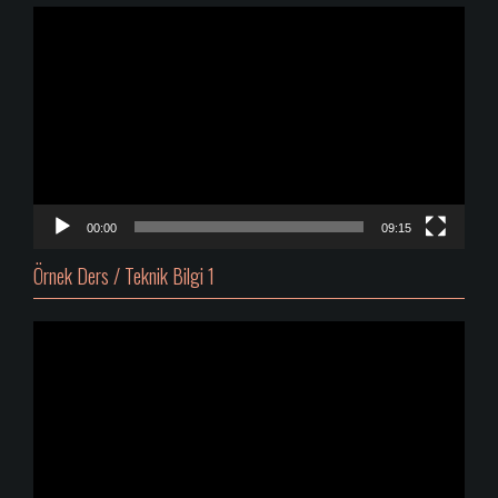
Video
oynatıcı
00:00
09:15
Örnek Ders / Teknik Bilgi 1
Video
oynatıcı