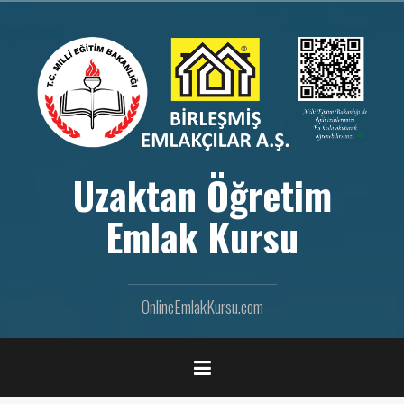
İ
ç
e
r
i
ğ
e
g
e
Uzaktan Öğretim
ç
Emlak Kursu
OnlineEmlakKursu.com