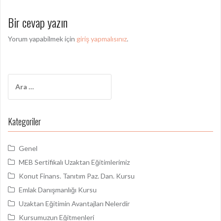
z
Bir cevap yazın
ı
d
Yorum yapabilmek için
giriş yapmalısınız
.
o
l
A
a
r
ş
a
m
ı
Kategoriler
a
m
:
Genel
ı
MEB Sertifikalı Uzaktan Eğitimlerimiz
Konut Finans. Tanıtım Paz. Dan. Kursu
Emlak Danışmanlığı Kursu
Uzaktan Eğitimin Avantajları Nelerdir
Kursumuzun Eğitmenleri