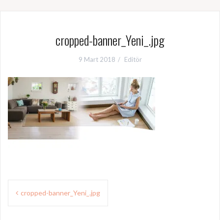
cropped-banner_Yeni_.jpg
9 Mart 2018
Editör
Y
cropped-banner_Yeni_.jpg
a