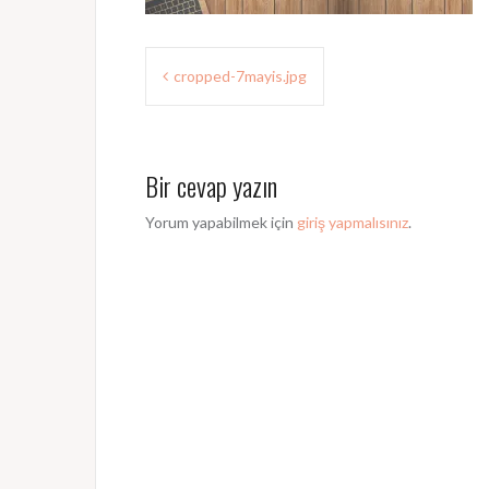
Y
cropped-7mayis.jpg
a
z
Bir cevap yazın
ı
d
Yorum yapabilmek için
giriş yapmalısınız
.
o
l
a
ş
ı
m
ı