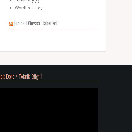
WordPress.org
Emlak Dünyası Haberleri
ek Ders / Teknik Bilgi 1
deo
atıcı