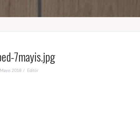
ped-7mayis.jpg
 Mayıs 2018
Editör