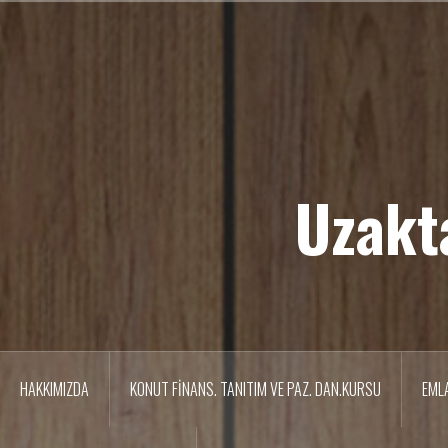
İ
ç
e
r
i
ğ
e
g
e
Uzakt
ç
HAKKIMIZDA
KONUT FİNANS. TANITIM VE PAZ. DAN.KURSU
EML