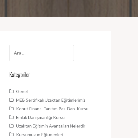
A
r
a
m
Kategoriler
a
:
Genel
MEB Sertifikalı Uzaktan Eğitimlerimiz
Konut Finans. Tanıtım Paz. Dan. Kursu
Emlak Danışmanlığı Kursu
Uzaktan Eğitimin Avantajları Nelerdir
Kursumuzun Eğitmenleri