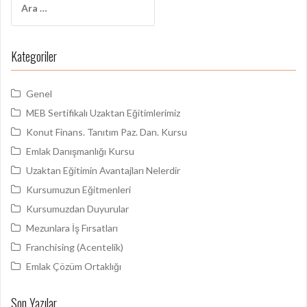
ı
r
d
a
o
m
Kategoriler
a
l
:
a
Genel
ş
MEB Sertifikalı Uzaktan Eğitimlerimiz
ı
Konut Finans. Tanıtım Paz. Dan. Kursu
m
Emlak Danışmanlığı Kursu
Uzaktan Eğitimin Avantajları Nelerdir
ı
Kursumuzun Eğitmenleri
Kursumuzdan Duyurular
Mezunlara İş Fırsatları
Franchising (Acentelik)
Emlak Çözüm Ortaklığı
Son Yazılar