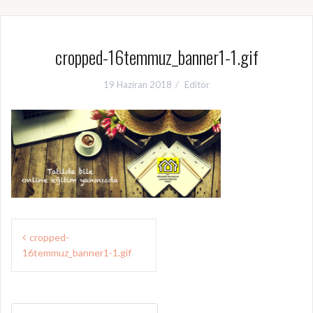
cropped-16temmuz_banner1-1.gif
19 Haziran 2018
Editör
Y
cropped-
16temmuz_banner1-1.gif
a
z
A