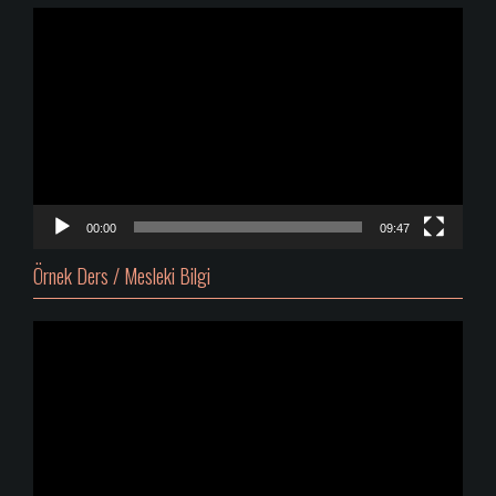
Video
oynatıcı
00:00
09:47
Örnek Ders / Mesleki Bilgi
Video
oynatıcı