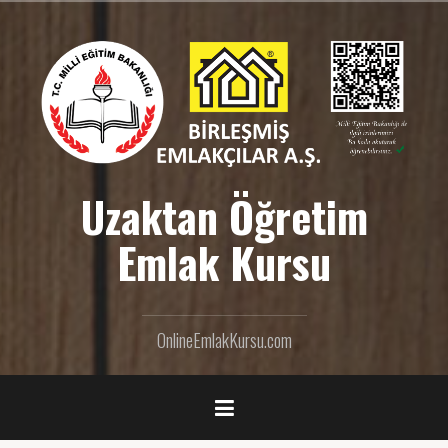
İ
ç
e
r
i
ğ
e
g
e
Uzaktan Öğretim
ç
Emlak Kursu
OnlineEmlakKursu.com