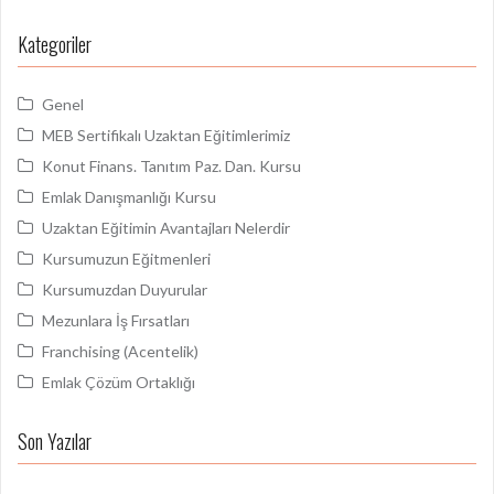
d
m
o
Kategoriler
a
:
l
Genel
a
MEB Sertifikalı Uzaktan Eğitimlerimiz
ş
Konut Finans. Tanıtım Paz. Dan. Kursu
ı
Emlak Danışmanlığı Kursu
m
Uzaktan Eğitimin Avantajları Nelerdir
ı
Kursumuzun Eğitmenleri
Kursumuzdan Duyurular
Mezunlara İş Fırsatları
Franchising (Acentelik)
Emlak Çözüm Ortaklığı
Son Yazılar