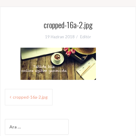
cropped-16a-2.jpg
19 Haziran 2018
Editör
Y
cropped-16a-2.jpg
a
z
A
ı
r
a