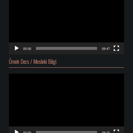
00:00
09:47
Örnek Ders / Mesleki Bilgi
Video
oynatıcı
00:00
09:15