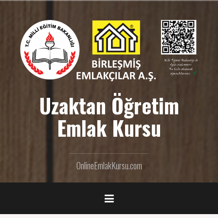
İ
ç
e
r
i
ğ
e
g
e
Uzaktan Öğretim
ç
Emlak Kursu
OnlineEmlakKursu.com