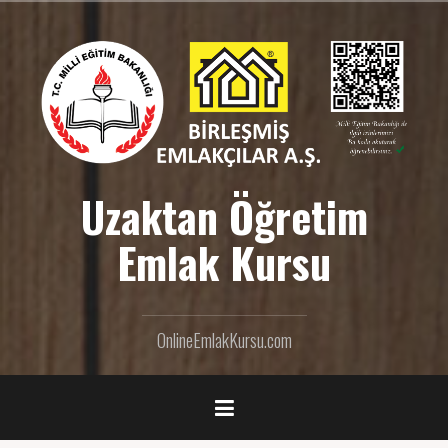
İ
ç
e
r
i
ğ
e
g
e
Uzaktan Öğretim
ç
Emlak Kursu
OnlineEmlakKursu.com