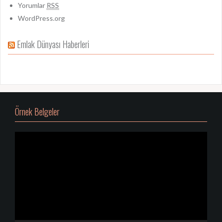
Yorumlar
RSS
WordPress.org
Emlak Dünyası Haberleri
Örnek Belgeler
Video
oynatıcı