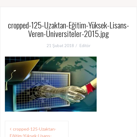
cropped-125-Uzaktan-Eğitim-Yüksek-Lisans-
Veren-Üniversiteler-2015.jpg
21 Şubat 2018
Editör
Y
cropped-125-Uzaktan-
Eğitim-Yüksek-Lisans-