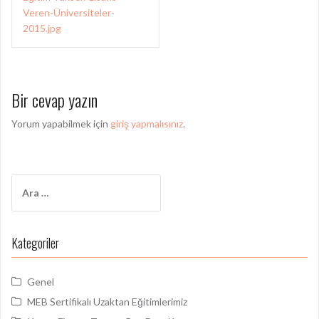
a
Veren-Üniversiteler-
z
2015.jpg
ı
d
Bir cevap yazın
o
l
Yorum yapabilmek için
giriş yapmalısınız
.
a
ş
A
ı
r
m
a
m
ı
Kategoriler
a
:
Genel
MEB Sertifikalı Uzaktan Eğitimlerimiz