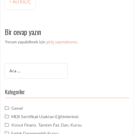
Y
ALİ KILIÇ
a
z
Bir cevap yazın
ı
d
Yorum yapabilmek için
giriş yapmalısınız
.
o
l
A
a
r
ş
a
m
ı
Kategoriler
a
m
:
Genel
ı
MEB Sertifikalı Uzaktan Eğitimlerimiz
Konut Finans. Tanıtım Paz. Dan. Kursu
Emlak Danışmanlığı Kursu