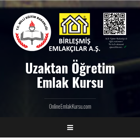
İ
ç
e
r
i
ğ
e
g
e
Uzaktan Öğretim
ç
Emlak Kursu
OnlineEmlakKursu.com