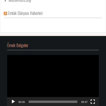
WordPress.org
Emlak Dünyası Haberleri
Örnek Belgeler
Video
oynatıcı
00:00
09:47