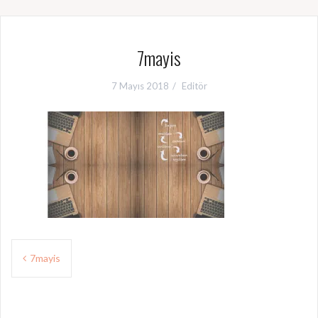
7mayis
7 Mayıs 2018
Editör
Y
7mayis
a
z