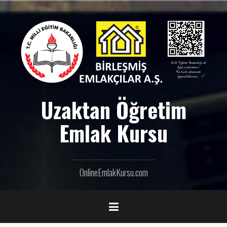
İ
ç
e
r
i
ğ
e
g
e
Uzaktan Öğretim
ç
Emlak Kursu
OnlineEmlakKursu.com