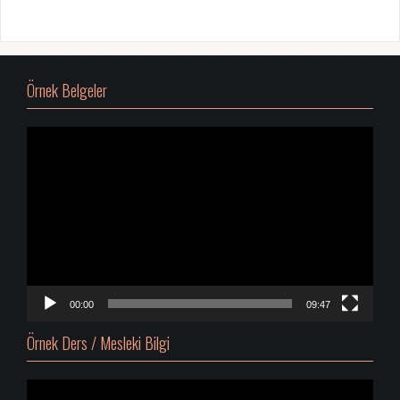
Örnek Belgeler
Video
oynatıcı
00:00
09:47
Örnek Ders / Mesleki Bilgi
Video