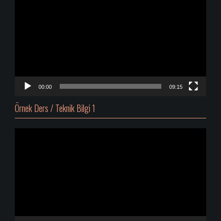
oynatıcı
00:00
09:15
Örnek Ders / Teknik Bilgi 1
Video
oynatıcı