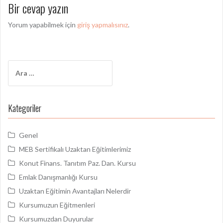
Bir cevap yazın
ı
d
Yorum yapabilmek için
giriş yapmalısınız
.
o
l
A
a
r
ş
a
m
ı
Kategoriler
a
m
:
Genel
ı
MEB Sertifikalı Uzaktan Eğitimlerimiz
Konut Finans. Tanıtım Paz. Dan. Kursu
Emlak Danışmanlığı Kursu
Uzaktan Eğitimin Avantajları Nelerdir
Kursumuzun Eğitmenleri
Kursumuzdan Duyurular