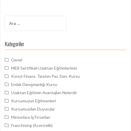
o
l
a
A
ş
r
a
ı
m
Kategoriler
m
a
:
ı
Genel
MEB Sertifikalı Uzaktan Eğitimlerimiz
Konut Finans. Tanıtım Paz. Dan. Kursu
Emlak Danışmanlığı Kursu
Uzaktan Eğitimin Avantajları Nelerdir
Kursumuzun Eğitmenleri
Kursumuzdan Duyurular
Mezunlara İş Fırsatları
Franchising (Acentelik)