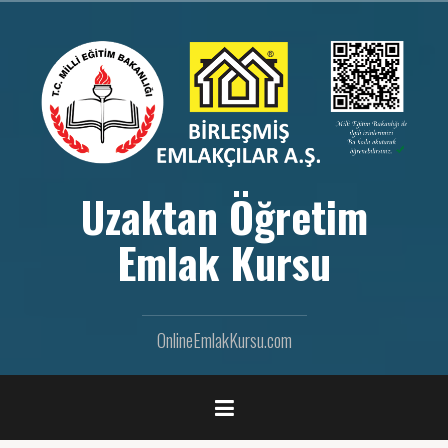
İ
ç
e
r
i
ğ
e
g
e
Uzaktan Öğretim
ç
Emlak Kursu
OnlineEmlakKursu.com