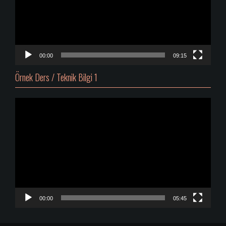
00:00
09:15
Örnek Ders / Teknik Bilgi 1
Video
oynatıcı
00:00
05:45