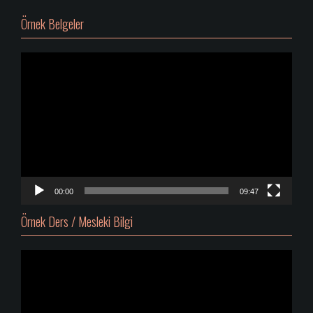
Örnek Belgeler
Video
oynatıcı
00:00
09:47
Örnek Ders / Mesleki Bilgi
Video
oynatıcı