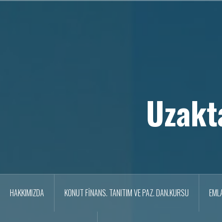
İ
ç
e
r
i
ğ
e
g
e
Uzakt
ç
HAKKIMIZDA
KONUT FİNANS. TANITIM VE PAZ. DAN.KURSU
EML