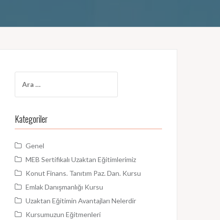
A
r
a
m
Kategoriler
a
:
Genel
MEB Sertifikalı Uzaktan Eğitimlerimiz
Konut Finans. Tanıtım Paz. Dan. Kursu
Emlak Danışmanlığı Kursu
Uzaktan Eğitimin Avantajları Nelerdir
Kursumuzun Eğitmenleri