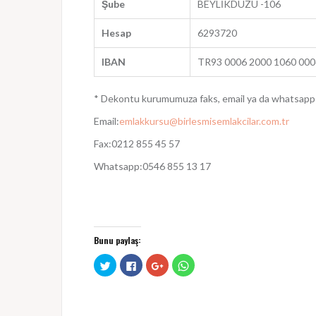
Şube
BEYLİKDÜZÜ -106
Hesap
6293720
IBAN
TR93 0006 2000 1060 000
* Dekontu kurumumuza faks, email ya da whatsapp 
Email:
emlakkursu@birlesmisemlakcilar.com.tr
Fax:0212 855 45 57
Whatsapp:0546 855 13 17
Bunu paylaş:
T
F
G
W
w
a
o
h
i
c
o
a
t
e
g
t
t
b
l
s
e
o
e
A
r
o
+
p