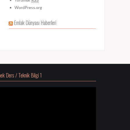
WordPress.org
Emlak Dünyası Haberleri
ek Ders / Teknik Bilgi 1
deo
atıcı